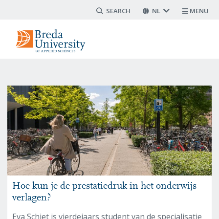
Search form
Overslaan
NL
MENU
en
naar
de
inhoud
gaan
Hoe kun je de prestatiedruk in het onderwijs
verlagen?
Eva Schiet is vierdejaars student van de specialisatie