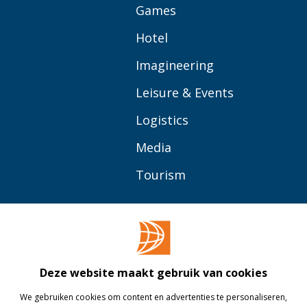
Games
Hotel
Imagineering
Leisure & Events
Logistics
Media
Tourism
OVER BUAS
MEER
Opleidingen
Contact
Bedrijven
Library
Deze website maakt gebruik van cookies
Onderzoek
Webshop
We gebruiken cookies om content en advertenties te personaliseren,